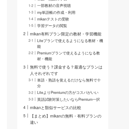
一部教材の音声視聴
my単語帳の作成・利用
mikanテストの受験
学習データの閲覧
mikan有料プラン限定の教材・学習機能
Liteプランで使えるようになる教材・機
能
Premiumプランで使えるようになる教
材・機能
無料で使う？課金する？最適なプランは
人それぞれです
単語・熟語を覚えるだけなら無料で十
分
LiteよりPremiumの方がコスパがいい
英語試験対策したいならPremium一択
mikanと類似サービスの比較
【まとめ】mikanの無料・有料プランの
違い