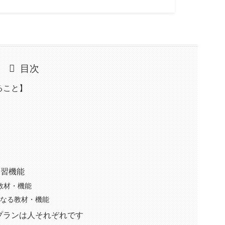
目次
ること】
学習機能
る教材・機能
になる教材・機能
プランは人それぞれです