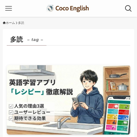
ホーム
多読
多読
– tag –